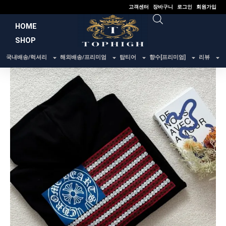
콘
고객센터
장바구니
로그인
회원가입
텐
HOME
츠
SHOP
로
건
국내배송/럭셔리
해외배송/프리미엄
탑티어
향수[프리미엄]
리뷰
너
뛰
기