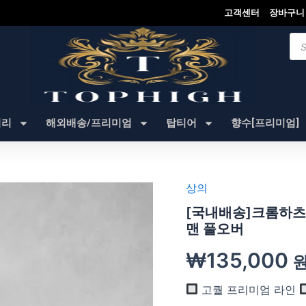
고객센터
장바구니
Pro
sea
셔리
해외배송/프리미엄
탑티어
향수[프리미엄]
상의
[국내배송]크롬하츠
맨 풀오버
₩
135,000
고퀄 프리미엄 라인