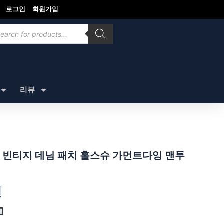
로그인
회원가입
ducts
rch
리뷰
 빈티지 데님 패치 홀스슈 가먼트다잉 맨투
원