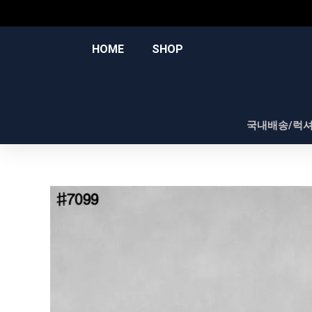
콘
텐
츠
HOME
SHOP
로
건
너
뛰
국내배송/럭
기