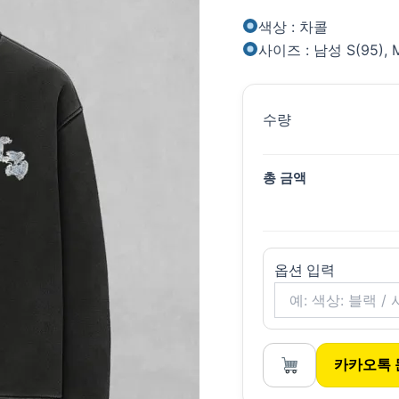
색상 : 차콜
사이즈 : 남성 S(95), M(
수량
총 금액
옵션 입력
카카오톡 