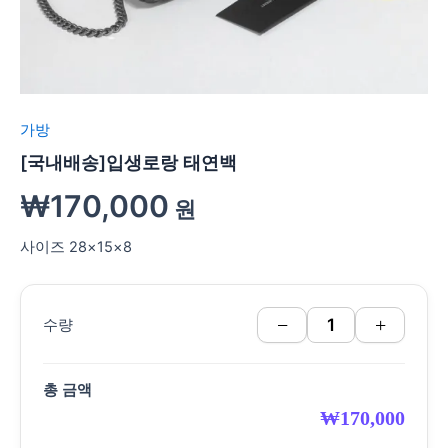
가방
[국내배송]입생로랑 태연백
₩
170,000
원
사이즈 28×15×8
−
+
수량
총 금액
₩
170,000