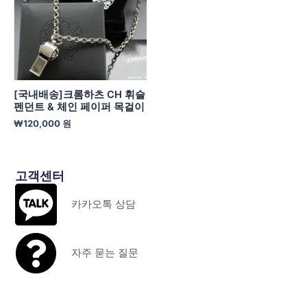
[국내배송]크롬하츠 CH 휘슬
펜던트 & 체인 페이퍼 목걸이
₩
120,000
원
고객센터
카카오톡 상담
자주 묻는 질문