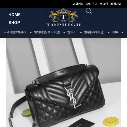
콘
고객센터
장바구니
로그인
회원가입
텐
HOME
츠
SHOP
로
건
국내배송/럭셔리
해외배송/프리미엄
탑티어
향수[프리미엄]
리뷰
너
뛰
기