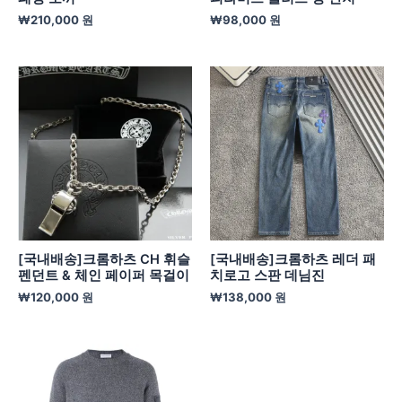
₩
210,000
원
₩
98,000
원
[국내배송]크롬하츠 CH 휘슬
[국내배송]크롬하츠 레더 패
펜던트 & 체인 페이퍼 목걸이
치로고 스판 데님진
₩
120,000
원
₩
138,000
원