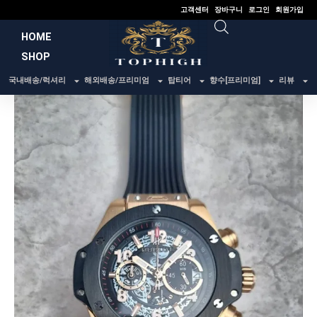
콘
고객센터
장바구니
로그인
회원가입
텐
HOME
츠
SHOP
로
건
국내배송/럭셔리
해외배송/프리미엄
탑티어
향수[프리미엄]
리뷰
너
뛰
기