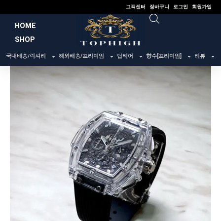
콘
고객센터
장바구니
로그인
회원가입
텐
HOME
츠
SHOP
로
건
국내배송/럭셔리
해외배송/프리미엄
탑티어
향수[프리미엄]
리뷰
너
뛰
기