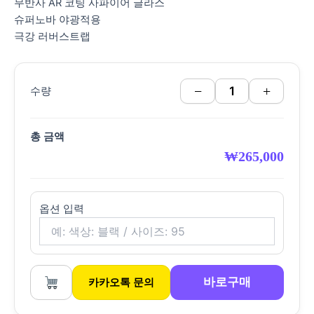
무반사 AR 코팅 사파이어 글라스
슈퍼노바 야광적용
극강 러버스트랩
−
+
수량
총 금액
₩
265,000
옵션 입력
바로구매
카카오톡 문의