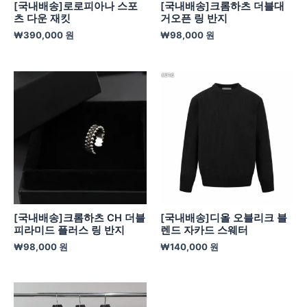
[국내배송]로로피아나 스포
[국내배송]크롬하츠 더블대
츠 다운 재킷
거오픈 링 반지
₩
390,000
원
₩
98,000
원
[국내배송]크롬하츠 CH 더블
[국내배송]디올 오블리크 블
피라미드 플러스 링 반지
렌드 자카드 스웨터
₩
98,000
원
₩
140,000
원