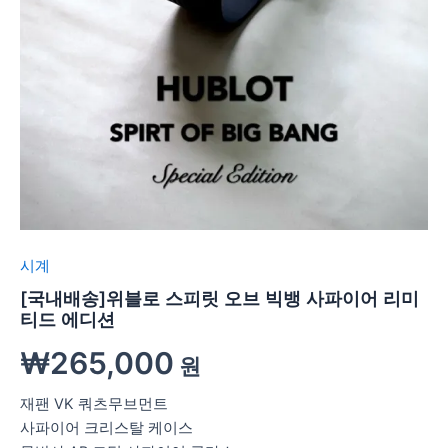
시계
[국내배송]위블로 스피릿 오브 빅뱅 사파이어 리미
티드 에디션
₩
265,000
원
재팬 VK 쿼츠무브먼트
사파이어 크리스탈 케이스