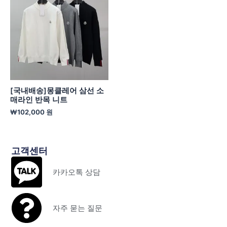
[국내배송]몽클레어 삼선 소
매라인 반목 니트
₩
102,000
원
고객센터
카카오톡 상담
자주 묻는 질문