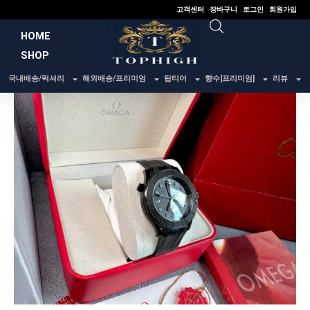
콘
고객센터
장바구니
로그인
회원가입
텐
HOME
츠
SHOP
로
건
국내배송/럭셔리
해외배송/프리미엄
탑티어
향수[프리미엄]
리뷰
너
뛰
기