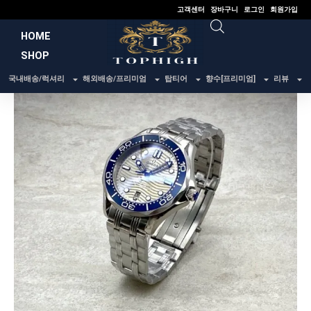
콘
고객센터
장바구니
로그인
회원가입
텐
HOME
츠
SHOP
로
건
국내배송/럭셔리
해외배송/프리미엄
탑티어
향수[프리미엄]
리뷰
너
뛰
기