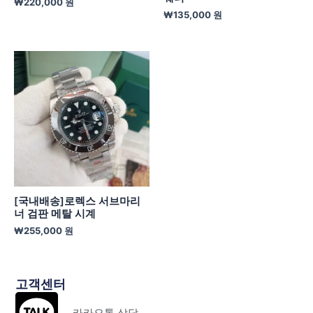
₩
220,000
원
₩
135,000
원
[국내배송]로렉스 서브마리
너 검판 메탈 시계
₩
255,000
원
고객센터