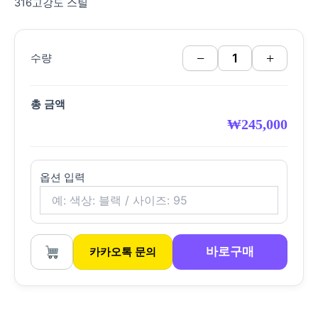
316고강도 스틸
−
+
수량
총 금액
₩
245,000
옵션 입력
바로구매
카카오톡 문의