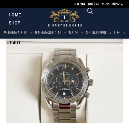
콘
고객센터
장바구니
로그인
회원가입
텐
HOME
츠
SHOP
로
건
국내배송/럭셔리
해외배송/프리미엄
탑티어
향수[프리미엄]
리뷰
너
뛰
기