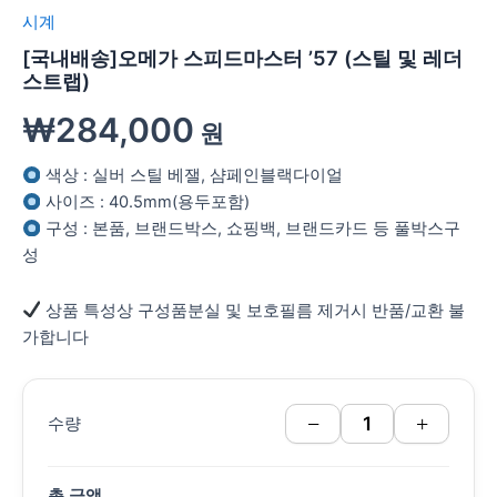
시계
[국내배송]오메가 스피드마스터 ’57 (스틸 및 레더
스트랩)
₩
284,000
원
색상 : 실버 스틸 베잴, 샴페인블랙다이얼
사이즈 : 40.5mm(용두포함)
구성 : 본품, 브랜드박스, 쇼핑백, 브랜드카드 등 풀박스구
성
상품 특성상 구성품분실 및 보호필름 제거시 반품/교환 불
가합니다
−
+
수량
총 금액