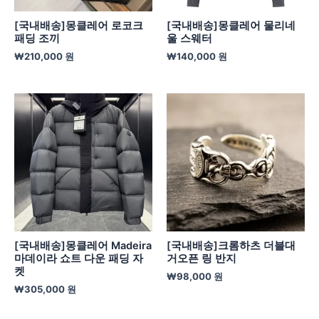
[국내배송]몽클레어 로코크
[국내배송]몽클레어 물리네
패딩 조끼
울 스웨터
₩
210,000
원
₩
140,000
원
[국내배송]몽클레어 Madeira
[국내배송]크롬하츠 더블대
마데이라 쇼트 다운 패딩 자
거오픈 링 반지
켓
₩
98,000
원
₩
305,000
원