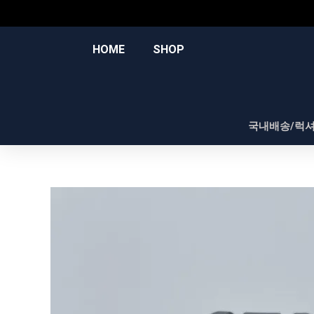
콘
텐
츠
HOME
SHOP
로
건
너
뛰
국내배송/럭
기