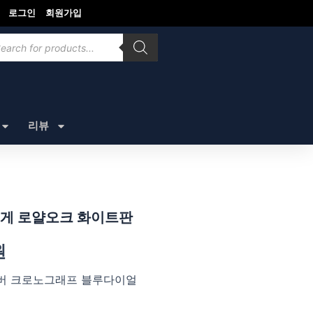
로그인
회원가입
ducts
rch
리뷰
게 로얄오크 화이트판
원
버 크로노그래프 블루다이얼