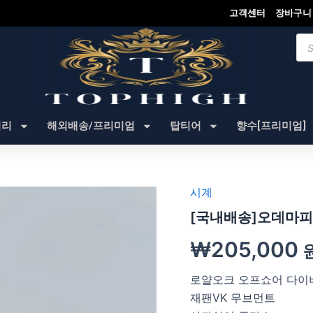
고객센터
장바구니
Pro
sea
셔리
해외배송/프리미엄
탑티어
향수[프리미엄]
시계
[국내배송]오데마피
₩
205,000
로얄오크 오프쇼어 다이
재팬VK 무브먼트