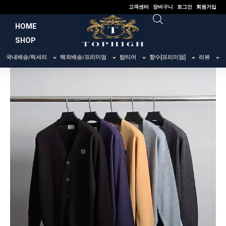
콘
고객센터
장바구니
로그인
회원가입
텐
HOME
츠
SHOP
로
건
국내배송/럭셔리
해외배송/프리미엄
탑티어
향수[프리미엄]
리뷰
너
뛰
기