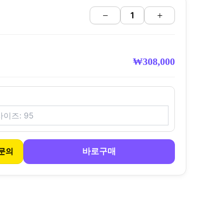
−
+
₩
308,000
바로구매
문의