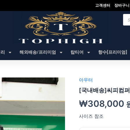
고객센터
장바구니
Pro
sea
셔리
해외배송/프리미엄
탑티어
향수[프리미엄]
아우터
[국내배송]씨피컴퍼니
₩
308,000
사이즈 참조