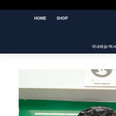
콘
텐
츠
HOME
SHOP
로
건
너
뛰
국내배송/럭
기