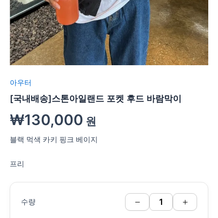
아우터
[국내배송]스톤아일랜드 포켓 후드 바람막이
₩
130,000
원
블랙 먹색 카키 핑크 베이지
프리
−
+
수량