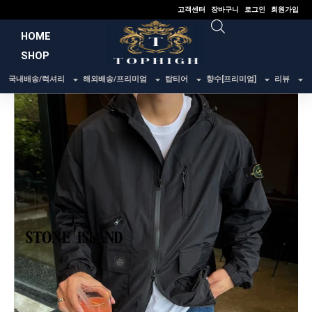
콘
고객센터
장바구니
로그인
회원가입
텐
HOME
츠
SHOP
로
건
국내배송/럭셔리
해외배송/프리미엄
탑티어
향수[프리미엄]
리뷰
너
뛰
기