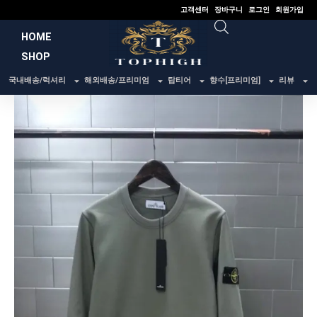
콘
고객센터
장바구니
로그인
회원가입
텐
HOME
츠
SHOP
로
건
국내배송/럭셔리
해외배송/프리미엄
탑티어
향수[프리미엄]
리뷰
너
뛰
기