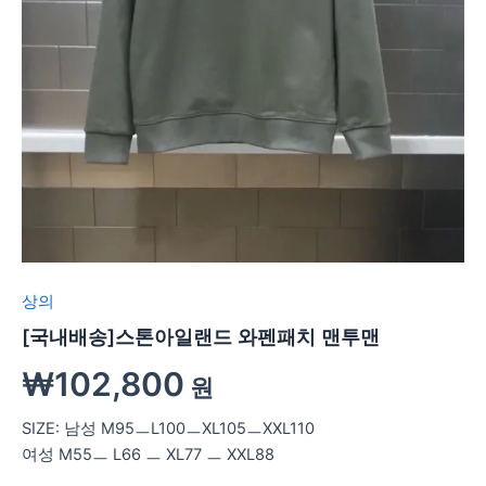
상의
[국내배송]스톤아일랜드 와펜패치 맨투맨
₩
102,800
원
SIZE: 남성 M95ㅡL100ㅡXL105ㅡXXL110
여성 M55ㅡ L66 ㅡ XL77 ㅡ XXL88