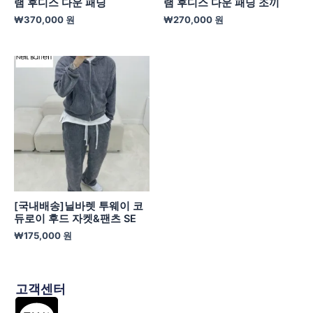
램 후디스 다운 패딩
램 후디스 다운 패딩 조끼
₩
370,000
원
₩
270,000
원
[국내배송]닐바렛 투웨이 코
듀로이 후드 자켓&팬츠 SE
₩
175,000
원
고객센터