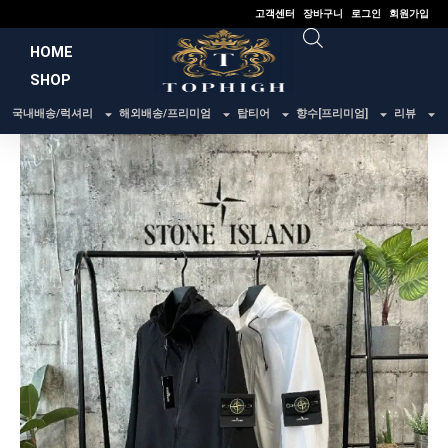
콘
고객센터
장바구니
로그인
회원가입
텐
HOME
츠
SHOP
로
건
국내배송/럭셔리
해외배송/프리미엄
탑티어
향수[프리미엄]
리뷰
너
뛰
기