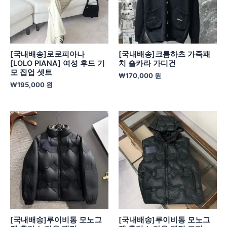
[국내배송]로로피아나
[국내배송]크롬하츠 가죽패
[LOLO PIANA] 여성 후드 기
치 숄카라 가디건
모 집업 셋트
₩
170,000
원
₩
195,000
원
[국내배송]루이비통 모노그
[국내배송]루이비통 모노그