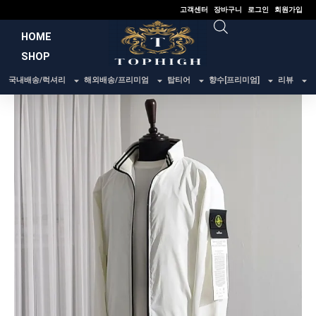
콘
고객센터
장바구니
로그인
회원가입
텐
HOME
츠
SHOP
로
건
국내배송/럭셔리
해외배송/프리미엄
탑티어
향수[프리미엄]
리뷰
너
뛰
기