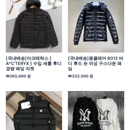
[국내배송]아크테릭스 [
[국내배송]몽클레어 B012 바
A*C’TERYX ] 수입 세륨 후디
디 후드 숏 여성 구스다운 패
경량 패딩 자켓
딩
₩
265,000
원
₩
332,000
원