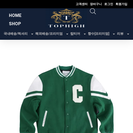
콘
고객센터
장바구니
로그인
회원가입
텐
HOME
츠
SHOP
로
건
국내배송/럭셔리
해외배송/프리미엄
탑티어
향수[프리미엄]
리뷰
너
뛰
기