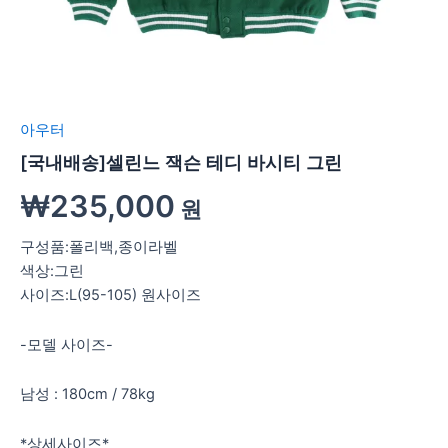
아우터
[국내배송]셀린느 잭슨 테디 바시티 그린
₩
235,000
원
구성품:폴리백,종이라벨
색상:그린
사이즈:L(95-105) 원사이즈
-모델 사이즈-
남성 : 180cm / 78kg
*상세사이즈*