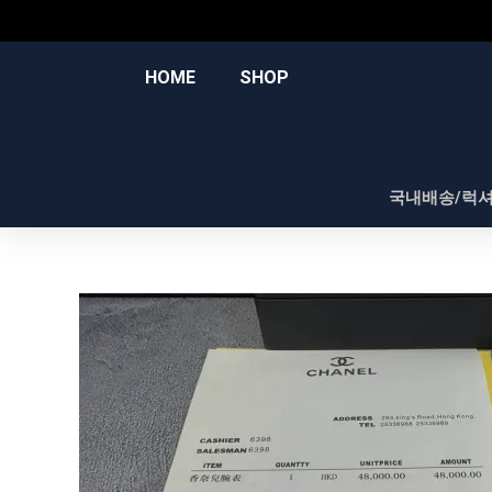
콘
텐
츠
HOME
SHOP
로
건
너
뛰
국내배송/럭
기