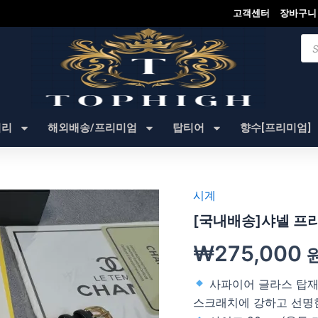
고객센터
장바구니
Pro
sea
셔리
해외배송/프리미엄
탑티어
향수[프리미엄]
시계
[국내배송]샤넬 프리
₩
275,000
사파이어 글라스 탑
스크래치에 강하고 선명