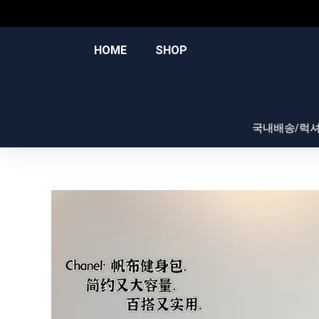
콘
텐
츠
HOME
SHOP
로
건
너
뛰
국내배송/럭
기