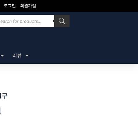
로그인
회원가입
ducts
rch
리뷰
행구
원