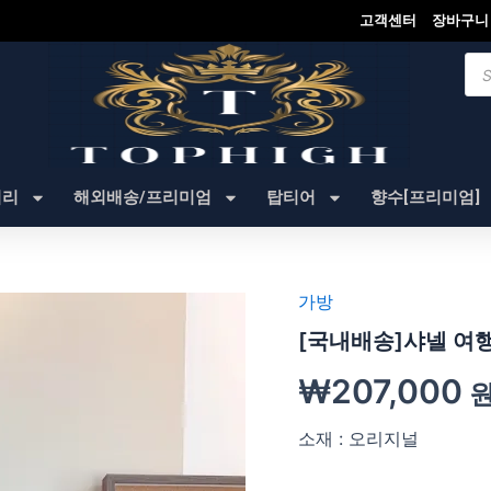
고객센터
장바구니
Pro
sea
셔리
해외배송/프리미엄
탑티어
향수[프리미엄]
가방
[국내배송]샤넬 여
₩
207,000
소재 : 오리지널