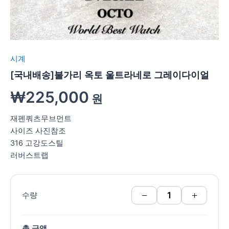
시계
[국내배송]불가리 옥토 울트라네로 그레이다이얼
₩
225,000
원
재펜쿼츠무브먼트
사이즈 사진참조
316 고강도스틸
러버스트랩
−
+
수량
총 금액