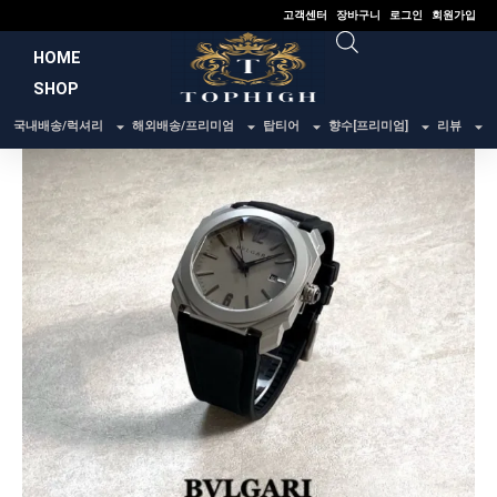
콘
고객센터
장바구니
로그인
회원가입
텐
HOME
츠
SHOP
로
건
국내배송/럭셔리
해외배송/프리미엄
탑티어
향수[프리미엄]
리뷰
너
뛰
기