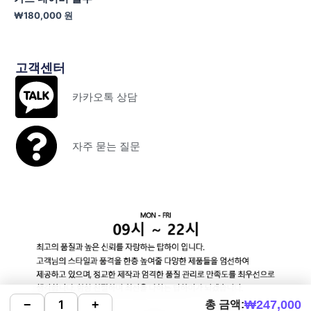
₩
180,000
원
고객센터
카카오톡 상담
자주 묻는 질문
₩
247,000
−
+
총 금액: