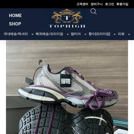
콘
고객센터
장바구니
로그인
회원가입
텐
HOME
츠
SHOP
로
건
국내배송/럭셔리
해외배송/프리미엄
탑티어
향수[프리미엄]
리뷰
너
뛰
기