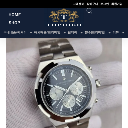
콘
고객센터
장바구니
로그인
회원가입
텐
HOME
츠
SHOP
로
건
국내배송/럭셔리
해외배송/프리미엄
탑티어
향수[프리미엄]
리뷰
너
뛰
기