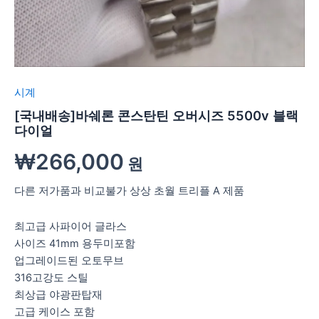
시계
[국내배송]바쉐론 콘스탄틴 오버시즈 5500v 블랙
다이얼
₩
266,000
원
다른 저가품과 비교불가 상상 초월 트리플 A 제품
최고급 사파이어 글라스
사이즈 41mm 용두미포함
업그레이드된 오토무브
316고강도 스틸
최상급 야광판탑재
고급 케이스 포함