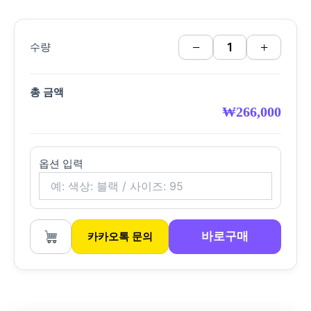
−
+
수량
총 금액
₩
266,000
옵션 입력
바로구매
카카오톡 문의