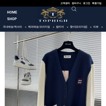
콘
고객센터
장바구니
로그인
회원가입
텐
HOME
츠
SHOP
로
건
국내배송/럭셔리
해외배송/프리미엄
탑티어
향수[프리미엄]
리뷰
너
뛰
기