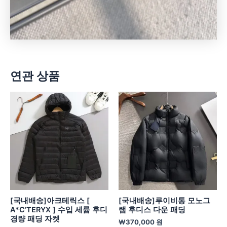
연관 상품
[국내배송]아크테릭스 [
[국내배송]루이비통 모노그
A*C’TERYX ] 수입 세륨 후디
램 후디스 다운 패딩
경량 패딩 자켓
₩
370,000
원