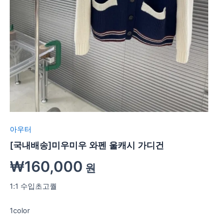
아우터
[국내배송]미우미우 와펜 울캐시 가디건
₩
160,000
원
1:1 수입초고퀄
1color