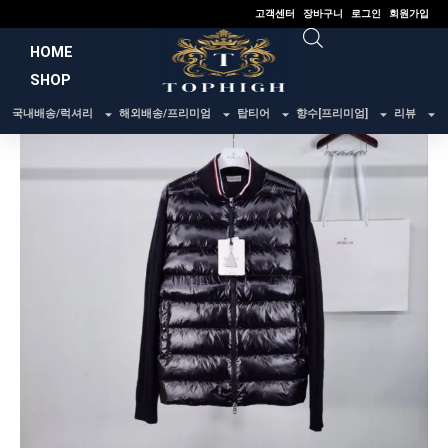
콘
고객센터
장바구니
로그인
회원가입
텐
HOME
츠
SHOP
로
건
국내배송/럭셔리
해외배송/프리미엄
탑티어
향수[프리미엄]
리뷰
너
뛰
기