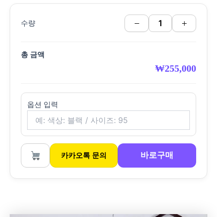
−
+
수량
총 금액
₩
255,000
옵션 입력
바로구매
카카오톡 문의