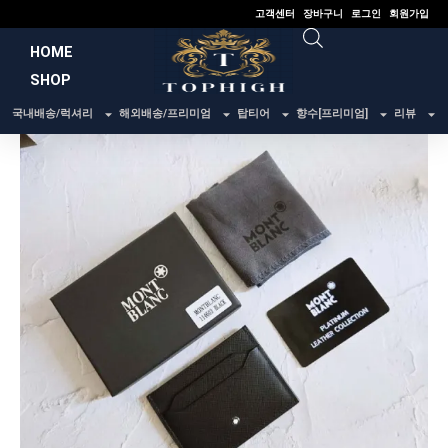
콘
고객센터
장바구니
로그인
회원가입
텐
HOME
츠
SHOP
로
건
국내배송/럭셔리
해외배송/프리미엄
탑티어
향수[프리미엄]
리뷰
너
뛰
기