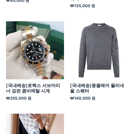
₩
95,000
원
₩
135,000
원
[국내배송]로렉스 서브마리
[국내배송]몽클레어 물리네
너 검판 콤비메탈 시계
울 스웨터
₩
255,000
원
₩
140,000
원