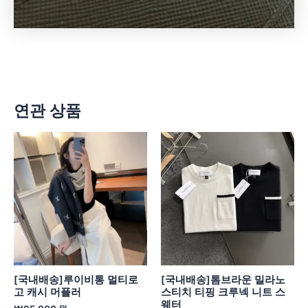
연관 상품
[국내배송]루이비통 멀티로
[국내배송]톰브라운 밀라노
고 캐시 머플러
스티치 티핑 크루넥 니트 스
웨터