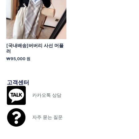
[국내배송]버버리 사선 머플
러
₩
95,000
원
고객센터
카카오톡 상담
자주 묻는 질문