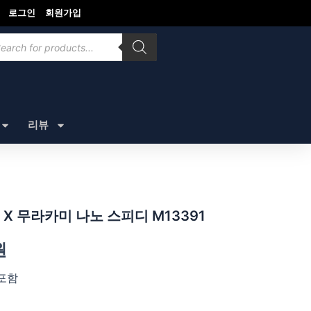
로그인
회원가입
ducts
rch
리뷰
X 무라카미 나노 스피디 M13391
원
포함