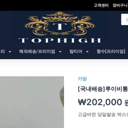
고객센터
장바구니
Pro
sea
셔리
해외배송/프리미엄
탑티어
향수[프리미엄]
가방
[국내배송]루이비통 
₩
202,000
고급버전 당일발송 박스