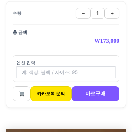
−
+
수량
총 금액
₩
173,000
옵션 입력
바로구매
카카오톡 문의