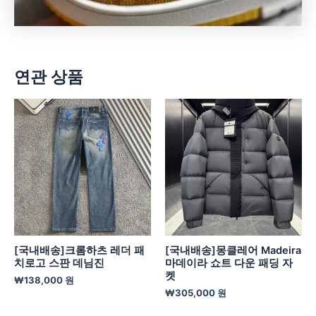
연관 상품
[국내배송]크롬하츠 레더 패
[국내배송]몽클레어 Madeira
치로고 스판 데님진
마데이라 쇼트 다운 패딩 자
켓
₩
138,000
원
₩
305,000
원