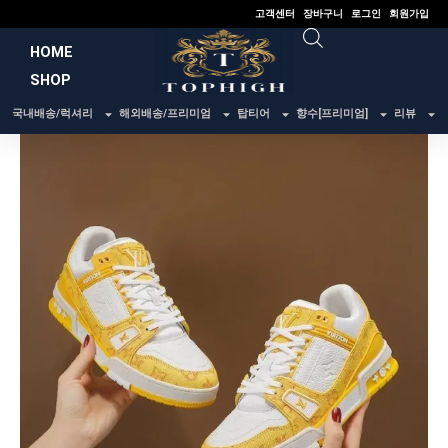
콘
고객센터
장바구니
로그인
회원가입
텐
HOME
츠
SHOP
로
건
국내배송/럭셔리
해외배송/프리미엄
탑티어
향수[프리미엄]
리뷰
너
뛰
기