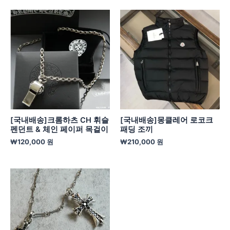
[국내배송]크롬하츠 CH 휘슬
[국내배송]몽클레어 로코크
펜던트 & 체인 페이퍼 목걸이
패딩 조끼
₩
120,000
원
₩
210,000
원