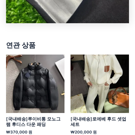
연관 상품
[국내배송]루이비통 모노그
[국내배송]로에베 후드 셋업
램 후디스 다운 패딩
세트
₩
370,000
원
₩
200,000
원