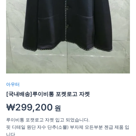
아우터
[국내배송]루이비통 포켓로고 자켓
₩
299,200
원
루이비통 포캣로고 자켓 입고 되었습니다.
핏 디테일 원단 자수 단추(소뿔) 부자제 모든부분 젠급 제품 입
니다