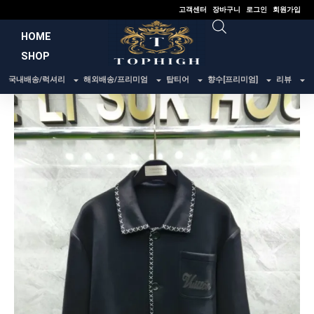
콘
고객센터
장바구니
로그인
회원가입
텐
HOME
츠
SHOP
로
건
국내배송/럭셔리
해외배송/프리미엄
탑티어
향수[프리미엄]
리뷰
너
뛰
기