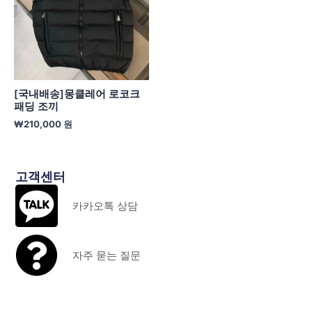
[국내배송]몽클레어 로코크
패딩 조끼
₩
210,000
원
고객센터
카카오톡 상담
자주 묻는 질문