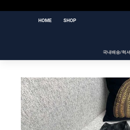
콘
텐
츠
HOME
SHOP
로
건
너
뛰
국내배송/럭
기