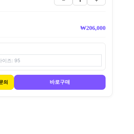
−
+
₩
206,000
바로구매
문의