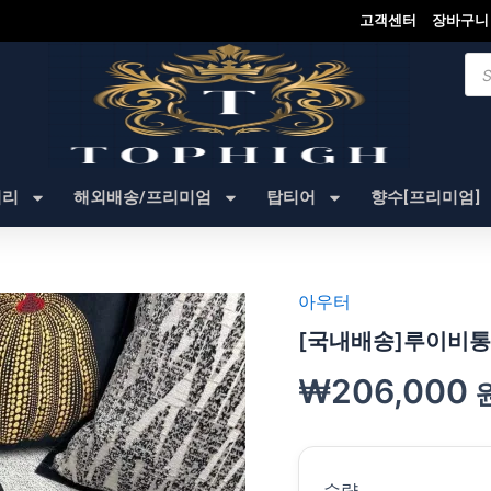
고객센터
장바구니
Pro
sea
셔리
해외배송/프리미엄
탑티어
향수[프리미엄]
아우터
[국내배송]루이비통
₩
206,000
수량