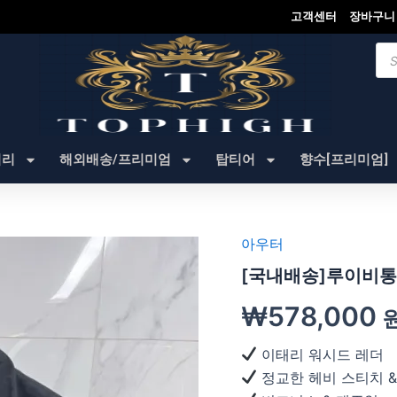
고객센터
장바구니
Pro
sea
셔리
해외배송/프리미엄
탑티어
향수[프리미엄]
아우터
[국내배송]루이비통
₩
578,000
이태리 워시드 레더
정교한 헤비 스티치 &