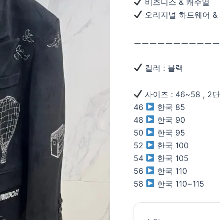
비즈니스 & 캐주얼
오리지널 하드웨어 &
ㅡㅡㅡㅡㅡㅡㅡㅡㅡㅡㅡ
컬러 : 블랙
사이즈 : 46~58 , 
46
한국 85
48
한국 90
50
한국 95
52
한국 100
54
한국 105
56
한국 110
58
한국 110~115