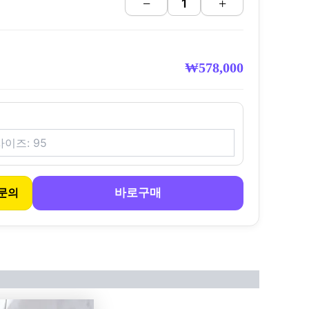
−
+
₩
578,000
바로구매
문의