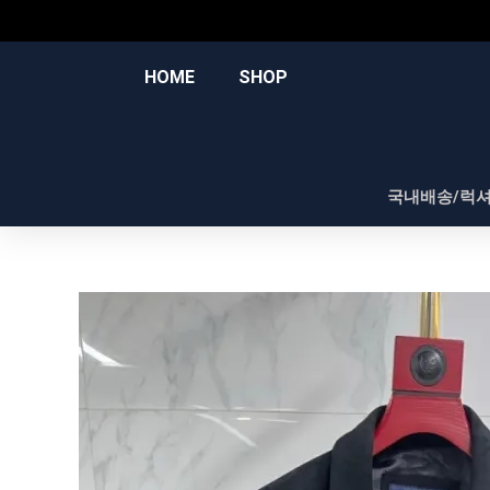
콘
텐
츠
HOME
SHOP
로
건
너
뛰
국내배송/럭
기