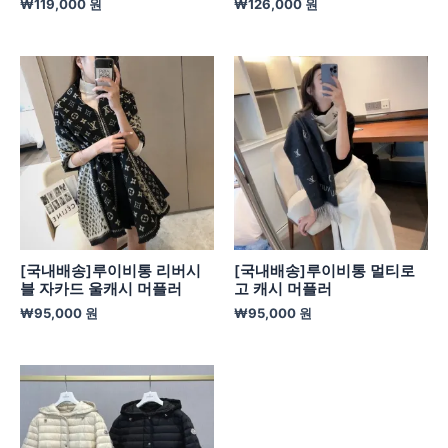
₩
119,000
원
₩
126,000
원
[국내배송]루이비통 리버시
[국내배송]루이비통 멀티로
블 자카드 울캐시 머플러
고 캐시 머플러
₩
95,000
원
₩
95,000
원