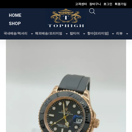
콘
고객센터
장바구니
로그인
회원가입
텐
HOME
츠
SHOP
로
건
국내배송/럭셔리
해외배송/프리미엄
탑티어
향수[프리미엄]
리뷰
너
뛰
기