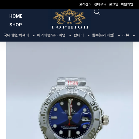
콘
고객센터
장바구니
로그인
회원가입
텐
HOME
츠
SHOP
로
건
국내배송/럭셔리
해외배송/프리미엄
탑티어
향수[프리미엄]
리뷰
너
뛰
기