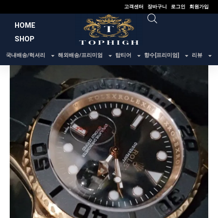
콘
고객센터
장바구니
로그인
회원가입
텐
HOME
츠
SHOP
로
건
국내배송/럭셔리
해외배송/프리미엄
탑티어
향수[프리미엄]
리뷰
너
뛰
기