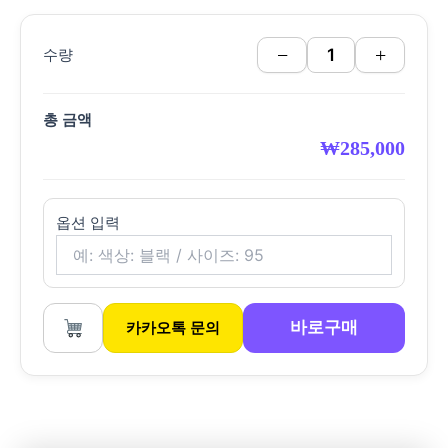
−
+
수량
총 금액
₩
285,000
옵션 입력
바로구매
카카오톡 문의