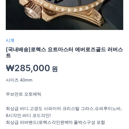
시계
[국내배송]로렉스 요트마스터 에버로즈골드 러버스
트
₩
285,000
원
사이즈 40mm
무브먼트 오토메틱
최상급 바디.고경도 사파이어 크리스탈 그라스.슈퍼루미노바,
6시각인.바디 코드각인!
최상급 러버밴드(로렉스각인완벽!!) 풀박스구성 포함