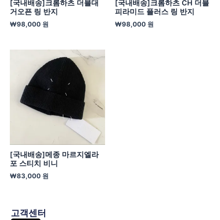
[국내배송]크롬하츠 더블대
[국내배송]크롬하츠 CH 더블
거오픈 링 반지
피라미드 플러스 링 반지
₩
98,000
원
₩
98,000
원
[국내배송]메종 마르지엘라
포 스티치 비니
₩
83,000
원
고객센터