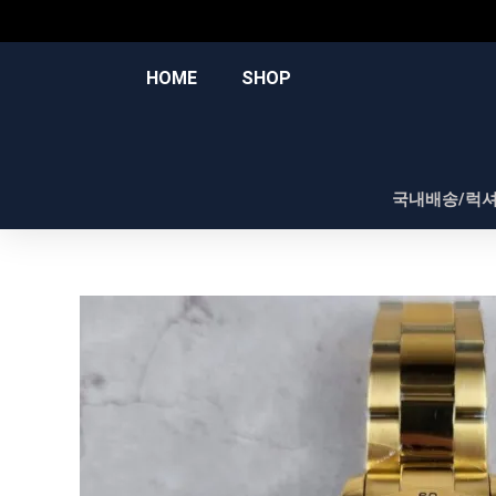
콘
텐
츠
HOME
SHOP
로
건
너
뛰
국내배송/럭
기