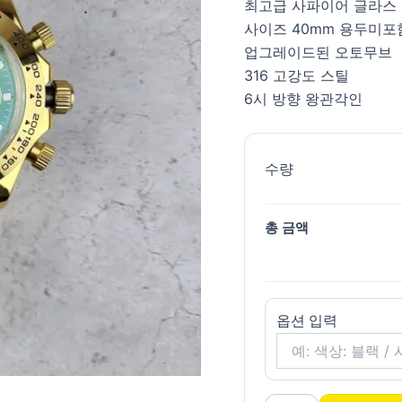
최고급 사파이어 글라스
사이즈 40mm 용두미포
업그레이드된 오토무브
316 고강도 스틸
6시 방향 왕관각인
수량
총 금액
옵션 입력