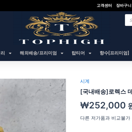
고객센터
장바구니
Pro
sea
셔리
해외배송/프리미엄
탑티어
향수[프리미엄]
시계
[국내배송]로렉스 
₩
252,000
다른 저가품과 비교불가 