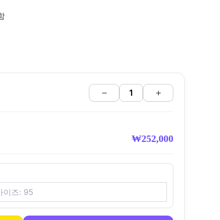
함
−
+
₩
252,000