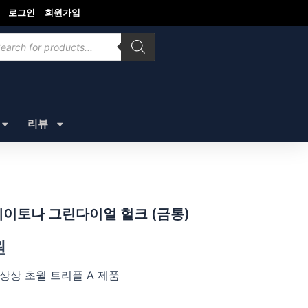
로그인
회원가입
ducts
rch
리뷰
데이토나 그린다이얼 헐크 (금통)
원
상상 초월 트리플 A 제품