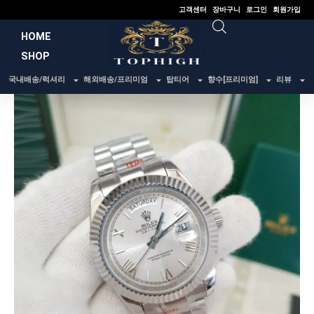
콘
고객센터
장바구니
로그인
회원가입
텐
HOME
츠
SHOP
로
건
국내배송/럭셔리
해외배송/프리미엄
탑티어
향수[프리미엄]
리뷰
너
뛰
기