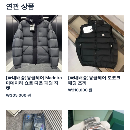
연관 상품
[국내배송]몽클레어 Madeira
[국내배송]몽클레어 로코크
마데이라 쇼트 다운 패딩 자
패딩 조끼
켓
₩
210,000
원
₩
305,000
원