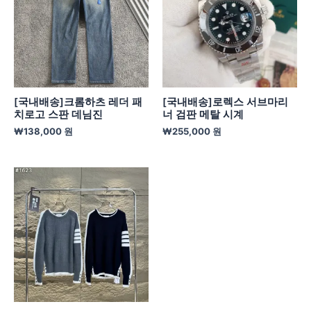
[국내배송]크롬하츠 레더 패
[국내배송]로렉스 서브마리
치로고 스판 데님진
너 검판 메탈 시계
₩
138,000
원
₩
255,000
원