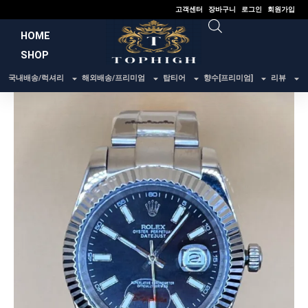
콘
고객센터
장바구니
로그인
회원가입
텐
HOME
츠
SHOP
로
건
국내배송/럭셔리
해외배송/프리미엄
탑티어
향수[프리미엄]
리뷰
너
뛰
기