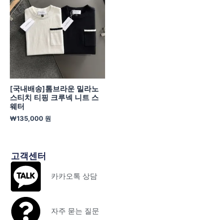
[국내배송]톰브라운 밀라노
스티치 티핑 크루넥 니트 스
웨터
₩
135,000
원
고객센터
카카오톡 상담
자주 묻는 질문