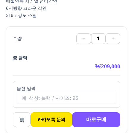
베젤안쪽 시리얼 넘버각인
6시방향 크라운 각인
316고강도 스틸
−
+
수량
총 금액
₩
209,000
옵션 입력
바로구매
카카오톡 문의