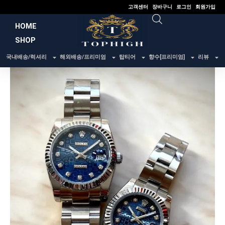
콘
고객센터
장바구니
로그인
회원가입
텐
HOME
츠
SHOP
로
건
국내배송/럭셔리
해외배송/프리미엄
탑티어
향수[프리미엄]
리뷰
너
뛰
기