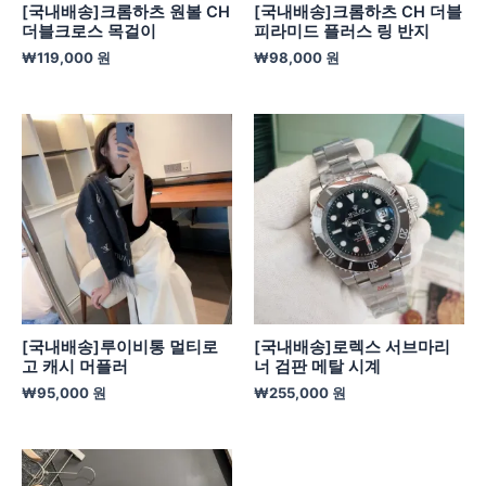
[국내배송]크롬하츠 원볼 CH
[국내배송]크롬하츠 CH 더블
더블크로스 목걸이
피라미드 플러스 링 반지
₩
119,000
원
₩
98,000
원
[국내배송]루이비통 멀티로
[국내배송]로렉스 서브마리
고 캐시 머플러
너 검판 메탈 시계
₩
95,000
원
₩
255,000
원