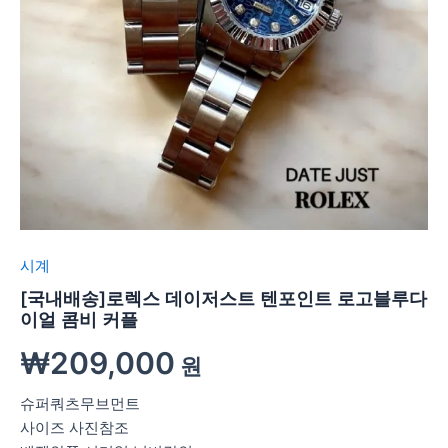
시계
[국내배송]로렉스 데이저스트 텐포인트 로고블루다
이얼 콤비 커플
₩
209,000
원
슈퍼쿼츠무브먼트
사이즈 사진참조