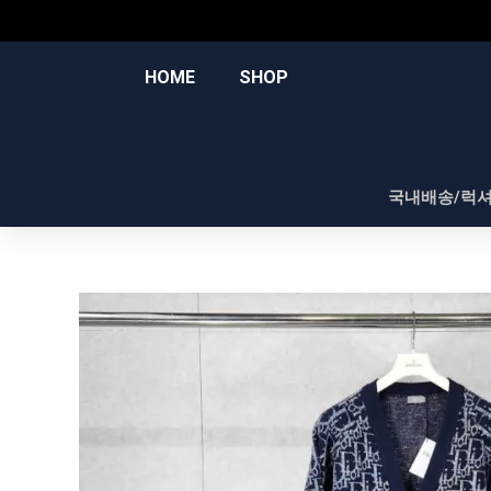
콘
텐
츠
HOME
SHOP
로
건
너
뛰
국내배송/럭
기