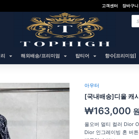
고객센터
장바구니
Pro
sea
셔리
해외배송/프리미엄
탑티어
향수[프리미엄]
아우터
[국내배송]디올 캐시
₩
163,000
올오버 멀티 컬러 Dior O
Dior 인그레이빙 혼 버튼