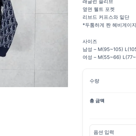
래글런 슬리브
옆면 웰트 포켓
리브드 커프스와 밑단
*두툼하게 짠 헤비게이지
사이즈
남성 – M(95~105) L(10
여성 – M(55~66) L(7
수량
총 금액
옵션 입력