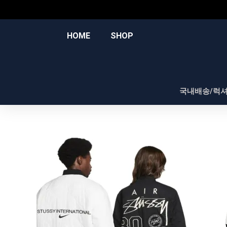
콘
텐
츠
HOME
SHOP
로
건
너
뛰
국내배송/럭
기