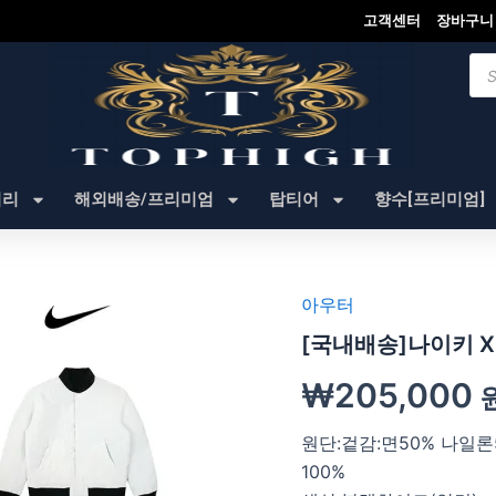
고객센터
장바구니
Pro
sea
셔리
해외배송/프리미엄
탑티어
향수[프리미엄]
아우터
[국내배송]나이키 
₩
205,000
원단:겉감:면50% 나일
100%