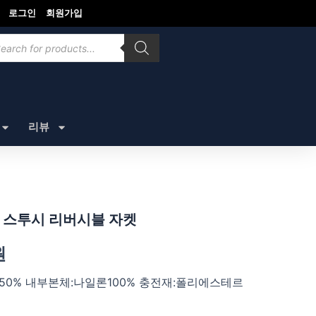
로그인
회원가입
ducts
rch
리뷰
X 스투시 리버시블 자켓
원
론50% 내부본체:나일론100% 충전재:폴리에스테르