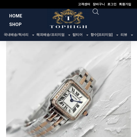
콘
고객센터
장바구니
로그인
회원가입
텐
HOME
츠
SHOP
로
건
국내배송/럭셔리
해외배송/프리미엄
탑티어
향수[프리미엄]
리뷰
너
뛰
기