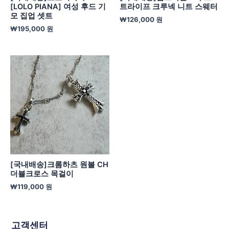
[LOLO PIANA] 여성 후드 기
트라이프 크루넥 니트 스웨터
모 집업 셋트
₩
126,000
원
₩
195,000
원
[국내배송]크롬하츠 원볼 CH
더블크로스 목걸이
₩
119,000
원
고객센터