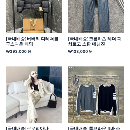
[국내배송]버버리 디테쳐블
[국내배송]크롬하츠 레더 패
구스다운 패딩
치로고 스판 데님진
₩
393,000
원
₩
138,000
원
[국내배송]로로피아나
[국내배송]톰브라운 4바 스