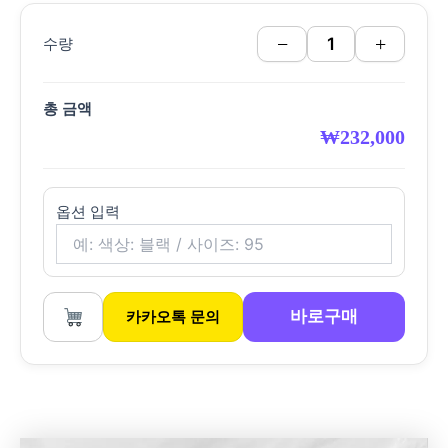
−
+
수량
총 금액
₩
232,000
옵션 입력
바로구매
카카오톡 문의