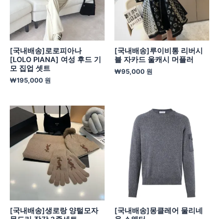
[국내배송]로로피아나
[국내배송]루이비통 리버시
[LOLO PIANA] 여성 후드 기
블 자카드 울캐시 머플러
모 집업 셋트
₩
95,000
원
₩
195,000
원
[국내배송]생로랑 양털모자
[국내배송]몽클레어 물리네