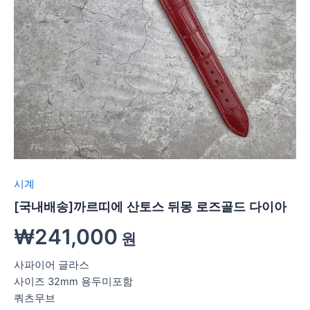
시계
[국내배송]까르띠에 산토스 뒤몽 로즈골드 다이아
₩
241,000
원
사파이어 글라스
사이즈 32mm 용두미포함
쿼츠무브