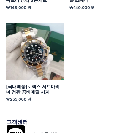
목도리 장갑 3종세트
울 스웨터
₩
148,000
원
₩
140,000
원
[국내배송]로렉스 서브마리
너 검판 콤비메탈 시계
₩
255,000
원
고객센터