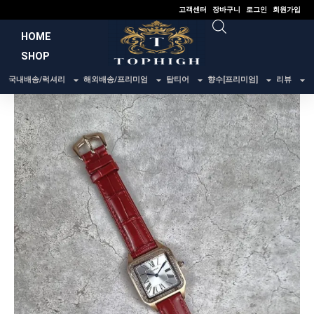
콘
고객센터
장바구니
로그인
회원가입
텐
HOME
츠
SHOP
로
건
국내배송/럭셔리
해외배송/프리미엄
탑티어
향수[프리미엄]
리뷰
너
뛰
기