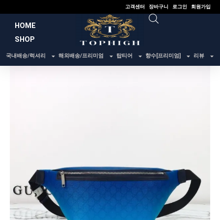
콘
고객센터
장바구니
로그인
회원가입
텐
HOME
츠
SHOP
로
건
국내배송/럭셔리
해외배송/프리미엄
탑티어
향수[프리미엄]
리뷰
너
뛰
기