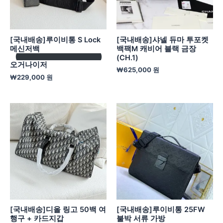
[국내배송]루이비통 S Lock
[국내배송]샤넬 듀마 투포켓
메신저백
백팩M 캐비어 블랙 금장
(CH.1)
오거나이저
₩
625,000
원
₩
229,000
원
[국내배송]디올 링고 50백 여
[국내배송]루이비통 25FW
행구 + 카드지갑
불박 서류 가방