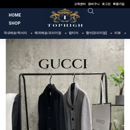
콘
고객센터
장바구니
로그인
회원가입
텐
HOME
츠
SHOP
로
건
국내배송/럭셔리
해외배송/프리미엄
탑티어
향수[프리미엄]
리뷰
너
뛰
기