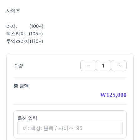
사이즈
라지. (100~)
엑스라지. (105~)
투엑스라지(110~)
−
+
수량
총 금액
₩
125,000
옵션 입력