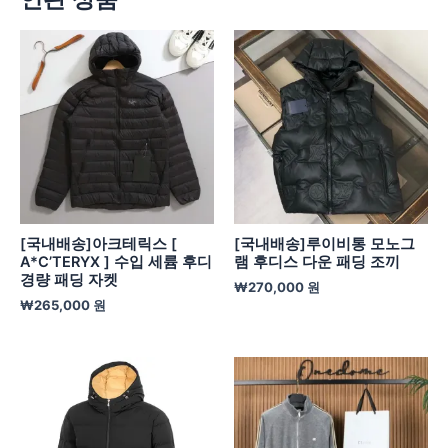
[국내배송]아크테릭스 [
[국내배송]루이비통 모노그
A*C’TERYX ] 수입 세륨 후디
램 후디스 다운 패딩 조끼
경량 패딩 자켓
₩
270,000
원
₩
265,000
원