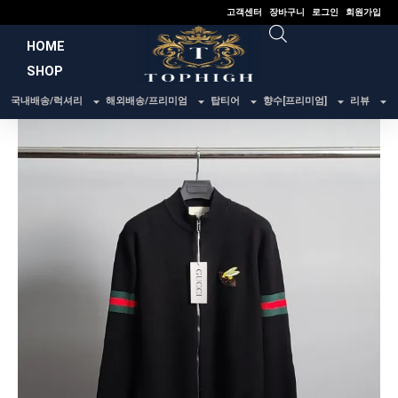
콘
고객센터
장바구니
로그인
회원가입
텐
HOME
츠
SHOP
로
건
국내배송/럭셔리
해외배송/프리미엄
탑티어
향수[프리미엄]
리뷰
너
뛰
기