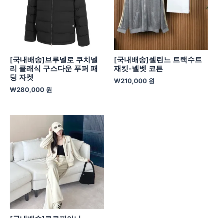
[국내배송]브루넬로 쿠치넬
[국내배송]셀린느 트랙수트
리 클래식 구스다운 푸퍼 패
재킷-벨벳 코튼
딩 자켓
₩
210,000
원
₩
280,000
원