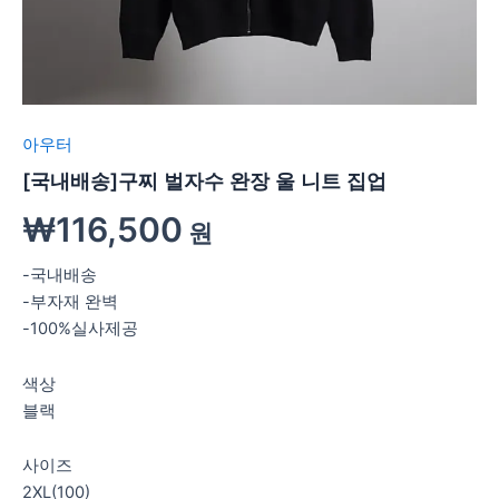
아우터
[국내배송]구찌 벌자수 완장 울 니트 집업
₩
116,500
원
-국내배송
-부자재 완벽
-100%실사제공
색상
블랙
사이즈
2XL(100)