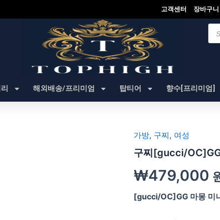
고객센터
장바구니
Pro
sea
셔리
해외배송/프리미엄
탑티어
향수[프리미엄]
가방
,
구찌
,
여성
구찌[gucci/OC]
₩
479,000
[gucci/OC]GG 마몽