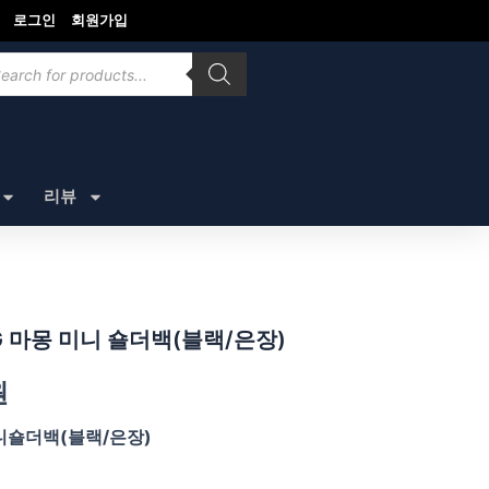
로그인
회원가입
ducts
rch
리뷰
GG 마몽 미니 숄더백(블랙/은장)
원
 미니숄더백(블랙/은장)