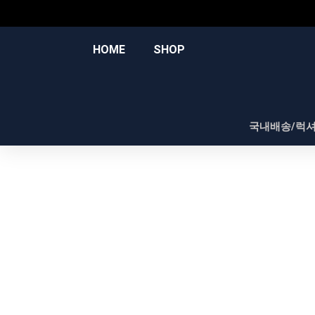
콘
텐
츠
HOME
SHOP
로
건
너
뛰
국내배송/럭
기