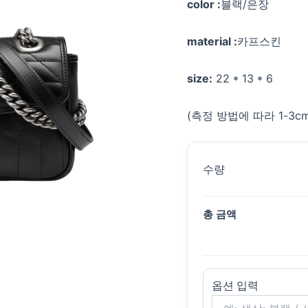
color :
블랙/은장
material :
카프스킨
size:
22 * 13 * 6
(측정 방법에 따라 1-3
수량
총 금액
옵션 입력