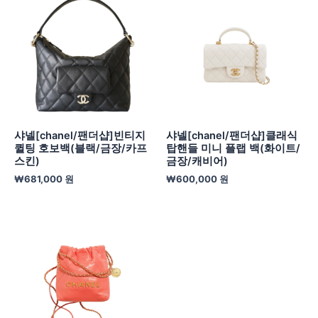
샤넬[chanel/팬더샵]빈티지
샤넬[chanel/팬더샵]클래식
퀼팅 호보백(블랙/금장/카프
탑핸들 미니 플랩 백(화이트/
스킨)
금장/캐비어)
₩
681,000
원
₩
600,000
원