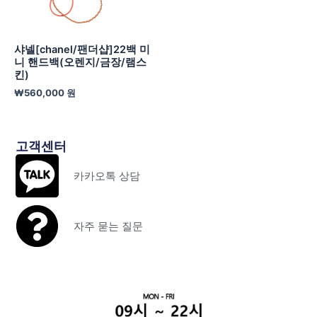
샤넬[chanel/팬더샵]22백 미
니 핸드백(오렌지/금장/램스
킨)
₩
560,000
원
고객센터
카카오톡 상담
자주 묻는 질문