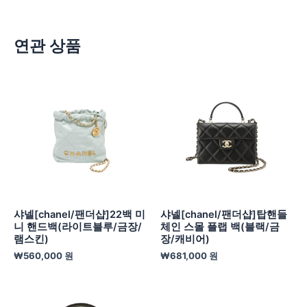
연관 상품
샤넬[chanel/팬더샵]22백 미
샤넬[chanel/팬더샵]탑핸들
니 핸드백(라이트블루/금장/
체인 스몰 플랩 백(블랙/금
램스킨)
장/캐비어)
₩
560,000
원
₩
681,000
원