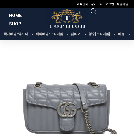
콘
고객센터
장바구니
로그인
회원가입
텐
HOME
츠
SHOP
로
건
국내배송/럭셔리
해외배송/프리미엄
탑티어
향수[프리미엄]
리뷰
너
뛰
기