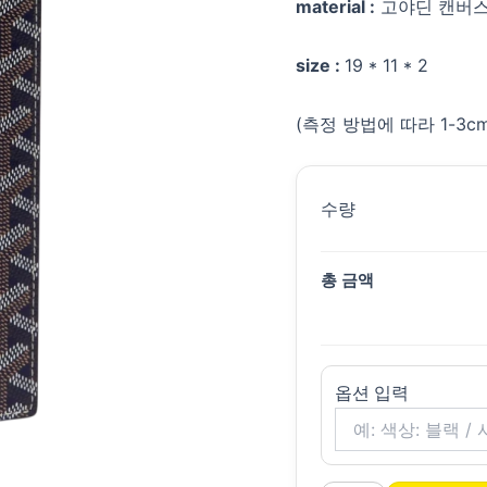
material :
고야딘 캔버스
size :
19 * 11 * 2
(측정 방법에 따라 1-3
수량
총 금액
옵션 입력