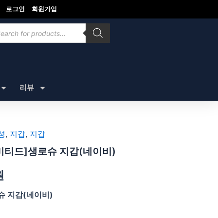
로그인
회원가입
ducts
rch
리뷰
성
,
지갑
,
지갑
리미티드]생로슈 지갑(네이비)
원
로슈 지갑(네이비)