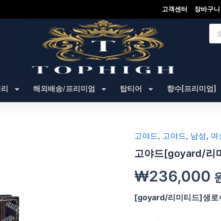
고객센터
장바구니
Pro
sea
셔리
해외배송/프리미엄
탑티어
향수[프리미엄]
고야드
,
고야드
,
남성
,
여
고야드[goyard/
₩
236,000
[goyard/리미티드]생