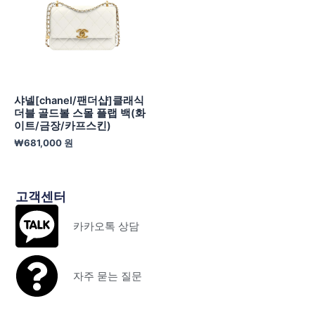
샤넬[chanel/팬더샵]클래식
더블 골드볼 스몰 플랩 백(화
이트/금장/카프스킨)
₩
681,000
원
고객센터
카카오톡 상담
자주 묻는 질문