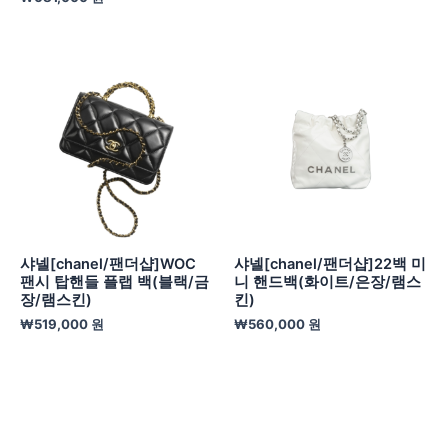
샤넬[chanel/팬더샵]WOC
샤넬[chanel/팬더샵]22백 미
팬시 탑핸들 플랩 백(블랙/금
니 핸드백(화이트/은장/램스
장/램스킨)
킨)
₩
519,000
원
₩
560,000
원