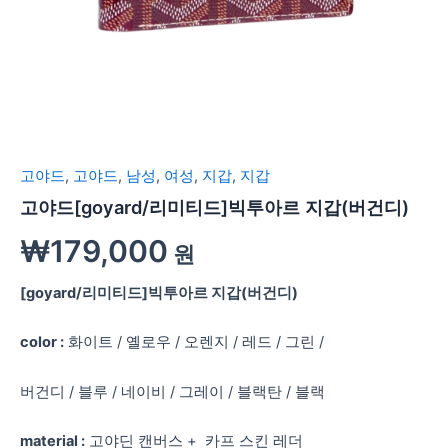
고야드
,
고야드
,
남성
,
여성
,
지갑
,
지갑
고야드[goyard/리미티드]빅투아르 지갑(버건디)
₩
179,000
원
[goyard/리미티드]빅투아르 지갑(버건디)
color :
화이트 / 옐로우 / 오렌지 / 레드 / 그린 /
버건디 / 블루 / 네이비 / 그레이 / 블랙탄 / 블랙
material :
고야딘 캔버스 + 카프 스킨 레더