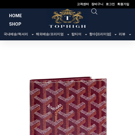
콘
고객센터
장바구니
로그인
회원가입
텐
HOME
츠
SHOP
로
건
국내배송/럭셔리
해외배송/프리미엄
탑티어
향수[프리미엄]
리뷰
너
뛰
기