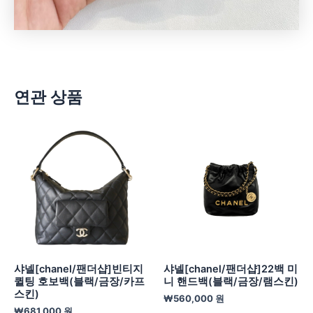
연관 상품
샤넬[chanel/팬더샵]빈티지
샤넬[chanel/팬더샵]22백 미
퀼팅 호보백(블랙/금장/카프
니 핸드백(블랙/금장/램스킨)
스킨)
₩
560,000
원
₩
681,000
원