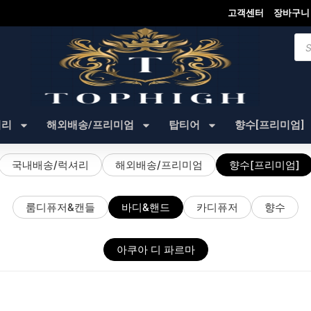
고객센터
장바구니
Pro
sea
셔리
해외배송/프리미엄
탑티어
향수[프리미엄]
국내배송/럭셔리
해외배송/프리미엄
향수[프리미엄]
룸디퓨저&캔들
바디&핸드
카디퓨저
향수
아쿠아 디 파르마