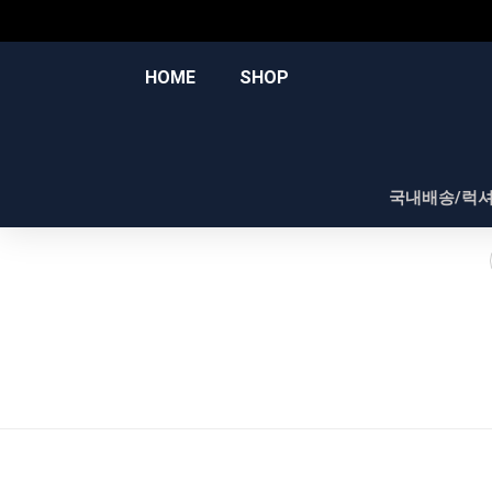
콘
텐
츠
HOME
SHOP
로
건
너
뛰
국내배송/럭
기