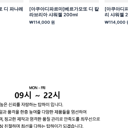
 디 파나레
[아쿠아디파르마]베르가모또 디 칼
[아쿠아디파
라브리아 샤워젤 200ml
리 샤워젤 2
₩
114,000
원
₩
114,000