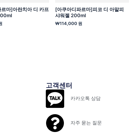
르마]아란치아 디 카프
[아쿠아디파르마]피코 디 아말피
00ml
샤워젤 200ml
원
₩
114,000
원
고객센터
카카오톡 상담
자주 묻는 질문