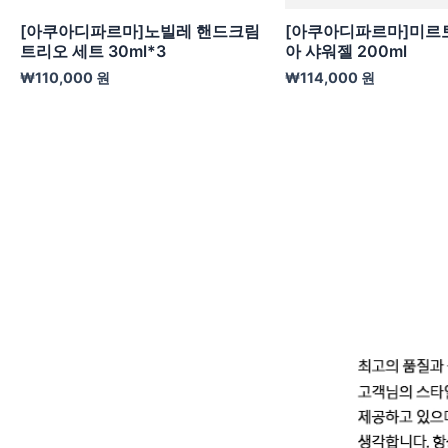
[아쿠아디파르마]노빌레 핸드크림
[아쿠아디파르마]미르토
트리오 세트 30ml*3
아 샤워젤 200ml
₩
110,000
원
₩
114,000
원