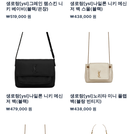
생로랑[ysl]그레인 램스킨 니
생로랑[ysl]나일론 니키 메신
키 베이비(블랙/은장)
저 백 스몰(블랙)
₩
519,000
원
₩
438,000
원
생로랑[ysl]나일론 니키 메신
생로랑[ysl]노리타 미니 플랩
저 백(블랙)
백(블랑 빈티지)
₩
479,000
원
₩
438,000
원