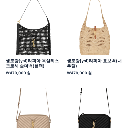
생로랑[ysl]라피아 옥살리스
생로랑[ysl]라피아 호보백(내
크로셰 숄더백(블랙)
추럴)
₩
479,000
원
₩
479,000
원