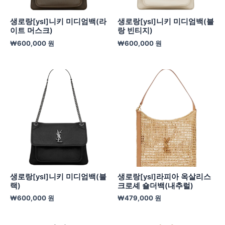
생로랑[ysl]니키 미디엄백(라
생로랑[ysl]니키 미디엄백(블
이트 머스크)
랑 빈티지)
₩
600,000
원
₩
600,000
원
생로랑[ysl]니키 미디엄백(블
생로랑[ysl]라피아 옥살리스
랙)
크로셰 숄더백(내추럴)
₩
600,000
원
₩
479,000
원