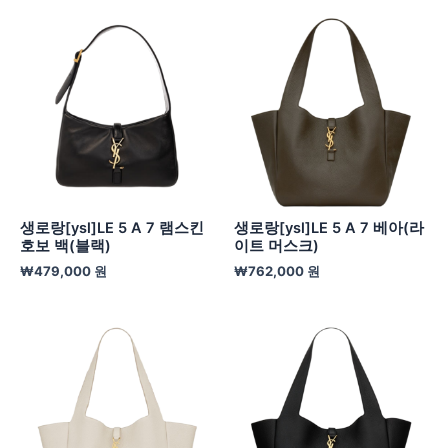
생로랑[ysl]LE 5 A 7 램스킨
생로랑[ysl]LE 5 A 7 베아(라
호보 백(블랙)
이트 머스크)
₩
479,000
원
₩
762,000
원