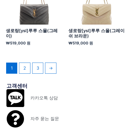
생로랑[ysl]루루 스몰(그레
생로랑[ysl]루루 스몰(그레이
이)
쉬 브라운)
₩
519,000
원
₩
519,000
원
1
2
3
→
고객센터
카카오톡 상담
자주 묻는 질문