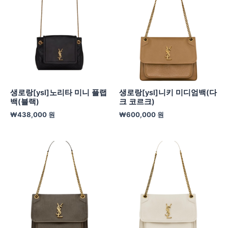
생로랑[ysl]노리타 미니 플랩
생로랑[ysl]니키 미디엄백(다
백(블랙)
크 코르크)
₩
438,000
원
₩
600,000
원