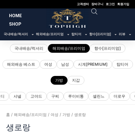
콘
고객센터
장바구니
로그인
회원가입
텐
HOME
츠
SHOP
로
건
국내배송/럭셔리
해외배송/프리미엄
탑티어
향수[프리미엄]
리뷰
너
뛰
국내배송/럭셔리
해외배송/프리미엄
향수[프리미엄]
기
해외배송 베스트
여성
남성
시계[PREMIUM]
탑티어
가방
지갑
펜디
샤넬
고야드
구찌
루이비통
셀린느
더로우
홈
/
해외배송/프리미엄
/
여성
/
가방
/ 생로랑
생로랑