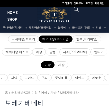
콘
고객센터
장바구니
로그인
회원가입
텐
HOME
츠
SHOP
로
건
국내배송/럭셔리
해외배송/프리미엄
탑티어
향수[프리미엄]
리뷰
너
뛰
국내배송/럭셔리
해외배송/프리미엄
향수[프리미엄]
기
해외배송 베스트
여성
남성
시계[PREMIUM]
탑티어
가방
지갑
펜디
샤넬
고야드
구찌
루이비통
셀린느
더로우
홈
/
해외배송/프리미엄
/
여성
/
가방
/ 보테가베네타
보테가베네타