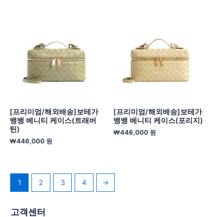
[프리미엄/해외배송]보테가
[프리미엄/해외배송]보테가
뱅뱅 베니티 케이스(트래버
뱅뱅 베니티 케이스(포리지)
틴)
₩
446,000
원
₩
446,000
원
1
2
3
4
→
고객센터